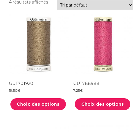
4 résultats affichés
GUT701920
GUT788988
19.50
€
7.25
€
Ce
produit
Choix des options
a
Choix des options
plusieurs
variations.
Les
options
peuvent
être