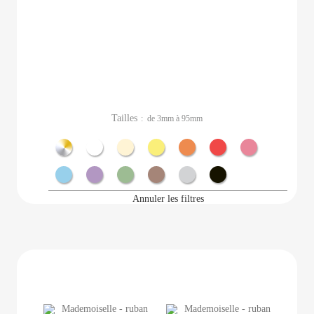
Tailles
: de 3mm à 95mm
Métal
Blanc
Ecru
Jaune
Orange
Rouge
Rose
Bleu
Violet
Vert
Marron
Gris
Noir
Annuler les filtres