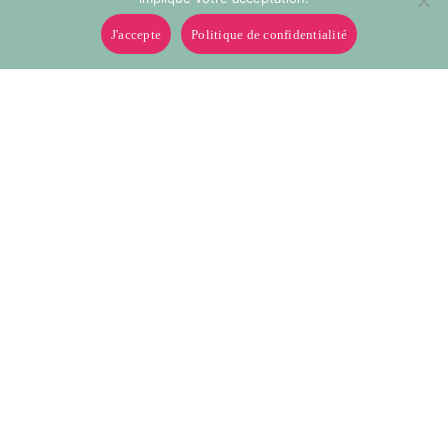
J'accepte
Politique de confidentialité
210
212
Mademoiselle - ruban satin
Mademoiselle - ruban satin
2 faces 3mm à 95mm
2 faces 3mm à 95mm
213
214
Mademoiselle - ruban satin
Mademoiselle - ruban satin
2 faces 3mm à 95mm
2 faces 3mm à 95mm