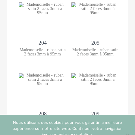
204
205
Mademoiselle - ruban satin
Mademoiselle - ruban satin
2 faces 3mm à 95mm
2 faces 3mm à 95mm
208
209
Mademoiselle - ruban satin
Mademoiselle - ruban satin
Nous utilisons des cookies pour vous garantir la meilleure
2 faces 3mm à 95mm
2 faces 3mm à 95mm
expérience sur notre site web. Continuer votre navigation
implique votre acceptation.