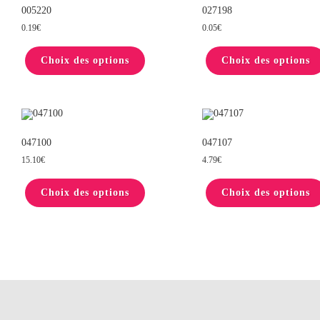
sur
005220
027198
la
0.19
€
0.05
€
page
du
Ce
produit
produit
Choix des options
a
Choix des options
plusieurs
variations.
Les
options
peuvent
être
choisies
sur
047100
047107
la
15.10
€
4.79
€
page
du
Ce
produit
produit
Choix des options
a
Choix des options
plusieurs
variations.
Les
options
peuvent
être
choisies
sur
la
page
du
produit