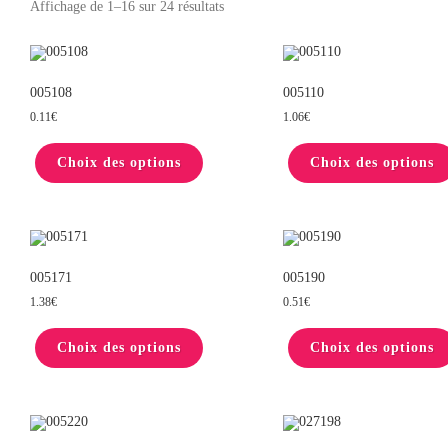
Affichage de 1–16 sur 24 résultats
005108
005110
0.11
€
1.06
€
Ce
produit
Choix des options
a
Choix des options
plusieurs
variations.
Les
options
peuvent
être
choisies
sur
005171
005190
la
1.38
€
0.51
€
page
du
Ce
produit
produit
Choix des options
a
Choix des options
plusieurs
variations.
Les
options
peuvent
être
choisies