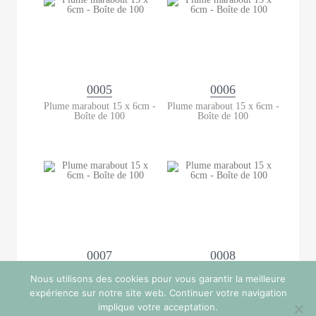
0005
0006
Plume marabout 15 x 6cm -
Plume marabout 15 x 6cm -
Boîte de 100
Boîte de 100
0007
0008
Plume marabout 15 x 6cm -
Plume marabout 15 x 6cm -
Nous utilisons des cookies pour vous garantir la meilleure
Boîte de 100
Boîte de 100
expérience sur notre site web. Continuer votre navigation
implique votre acceptation.