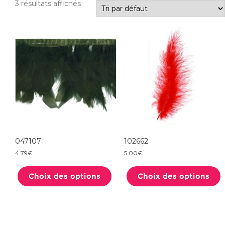
3 résultats affichés
047107
102662
4.79
€
5.00
€
Ce
produit
Choix des options
a
Choix des options
plusieurs
variations.
Les
options
peuvent
être