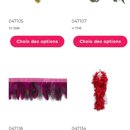
047105
047107
10.56
€
4.79
€
Ce
produit
Choix des options
a
Choix des options
plusieurs
variations.
Les
options
peuvent
être
choisies
sur
la
page
du
produit
047118
047134