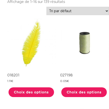
Affichage de 1–16 sur 139 résultats
018201
027198
1.11
€
0.05
€
Ce
produit
Choix des options
a
Choix des options
plusieurs
variations.
Les
options