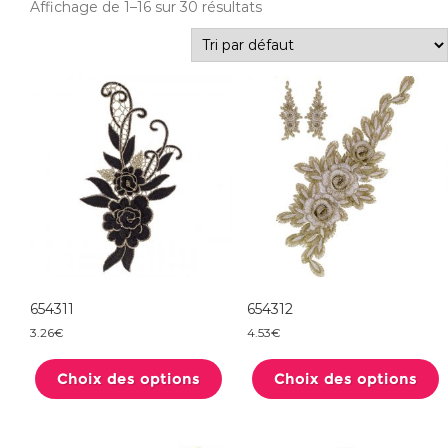
Affichage de 1–16 sur 30 résultats
654311
654312
3.26
€
4.53
€
Ce
produit
Choix des options
a
Choix des options
plusieurs
variations.
Les
options