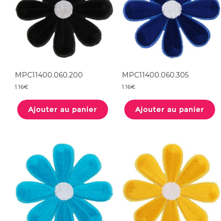
du
produit
MPC11400.060.200
MPC11400.060.305
1.16
€
1.16
€
Ajouter au panier
Ajouter au panier