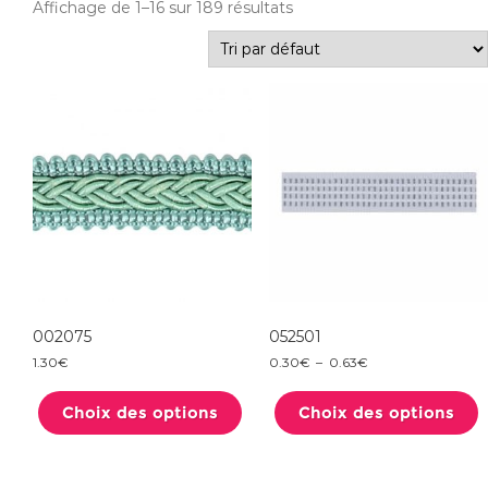
Affichage de 1–16 sur 189 résultats
002075
052501
Plage
1.30
€
0.30
€
–
0.63
€
de
Ce
prix :
produit
0.30€
Choix des options
a
Choix des options
à
plusieurs
0.63€
variations.
Les
options