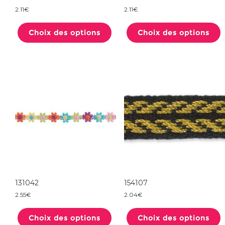
2.11
€
2.11
€
Ce
produit
Choix des options
a
Choix des options
plusieurs
variations.
Les
options
peuvent
être
choisies
sur
la
page
du
produit
131042
154107
2.55
€
2.04
€
Ce
produit
Choix des options
a
Choix des options