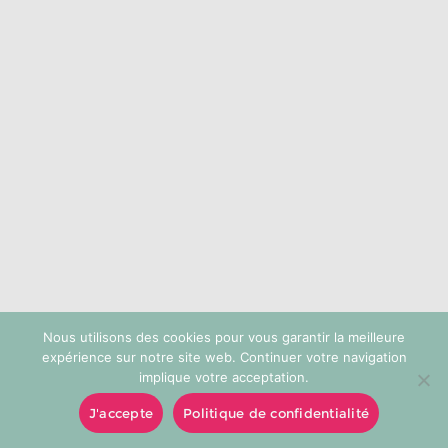
choisies
sur
la
page
du
produit
Nous utilisons des cookies pour vous garantir la meilleure
expérience sur notre site web. Continuer votre navigation
implique votre acceptation.
J'accepte
Politique de confidentialité