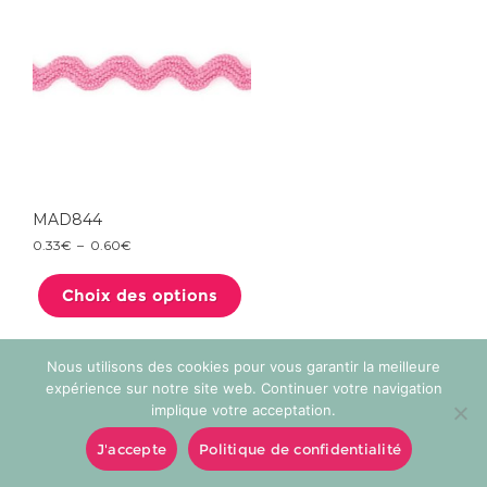
choisies
sur
la
page
du
produit
MAD844
Plage
0.33
€
–
0.60
€
de
Ce
prix :
produit
0.33€
Choix des options
a
à
plusieurs
0.60€
variations.
Les
options
Nous utilisons des cookies pour vous garantir la meilleure
peuvent
être
expérience sur notre site web. Continuer votre navigation
choisies
implique votre acceptation.
sur
la
page
J'accepte
Politique de confidentialité
du
produit