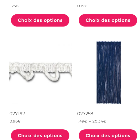
1.23
€
0.19
€
Ce
produit
Choix des options
a
Choix des options
plusieurs
variations.
Les
options
peuvent
être
choisies
sur
la
page
du
produit
027197
027258
Plage
0.96
€
1.49
€
–
20.34
€
de
Ce
prix :
produit
1.49€
Choix des options
a
Choix des options
à
20.34€