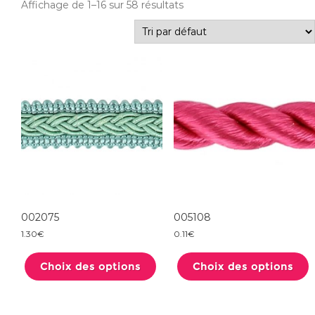
Affichage de 1–16 sur 58 résultats
002075
005108
1.30
€
0.11
€
Ce
produit
Choix des options
a
Choix des options
plusieurs
variations.
Les
options