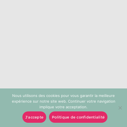
choisies
sur
la
page
du
produit
Nous utilisons des cookies pour vous garantir la meilleure
expérience sur notre site web. Continuer votre navigation
implique votre acceptation.
J'accepte
Politique de confidentialité