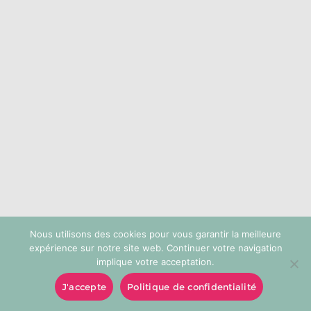
choisies
sur
la
page
du
produit
Nous utilisons des cookies pour vous garantir la meilleure
expérience sur notre site web. Continuer votre navigation
implique votre acceptation.
J'accepte
Politique de confidentialité