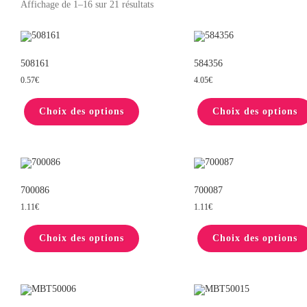
Affichage de 1–16 sur 21 résultats
508161
584356
0.57
€
4.05
€
Ce
produit
Choix des options
a
Choix des options
plusieurs
variations.
Les
options
peuvent
être
choisies
sur
700086
700087
la
1.11
€
1.11
€
page
du
Ce
produit
produit
Choix des options
a
Choix des options
plusieurs
variations.
Les
options
peuvent
être
choisies