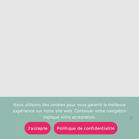
choisies
sur
la
page
du
produit
Nous utilisons des cookies pour vous garantir la meilleure
expérience sur notre site web. Continuer votre navigation
implique votre acceptation.
J'accepte
Politique de confidentialité