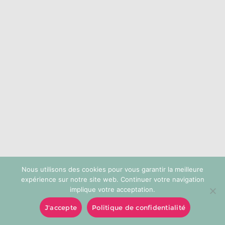
choisies
sur
la
page
du
produit
Nous utilisons des cookies pour vous garantir la meilleure
expérience sur notre site web. Continuer votre navigation
implique votre acceptation.
J'accepte
Politique de confidentialité