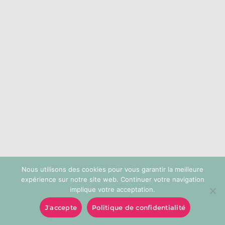
choisies
sur
la
page
du
produit
Nous utilisons des cookies pour vous garantir la meilleure
expérience sur notre site web. Continuer votre navigation
implique votre acceptation.
J'accepte
Politique de confidentialité