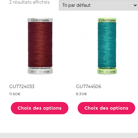
2 résultats affichés
GUT724033
GUT744506
11.60
€
8.30
€
Ce
produit
Choix des options
a
Choix des options
plusieurs
variations.
Les
options
peuvent
être