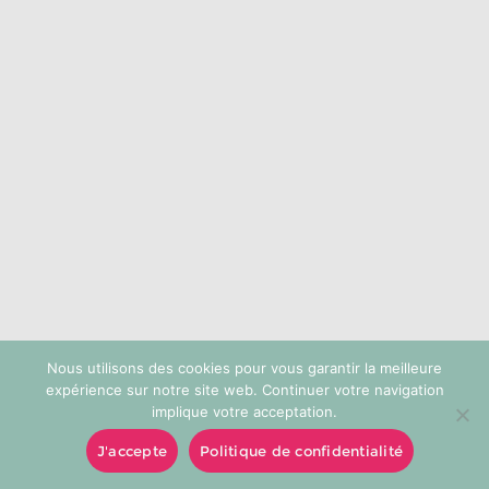
choisies
sur
la
page
du
produit
Nous utilisons des cookies pour vous garantir la meilleure
expérience sur notre site web. Continuer votre navigation
implique votre acceptation.
J'accepte
Politique de confidentialité