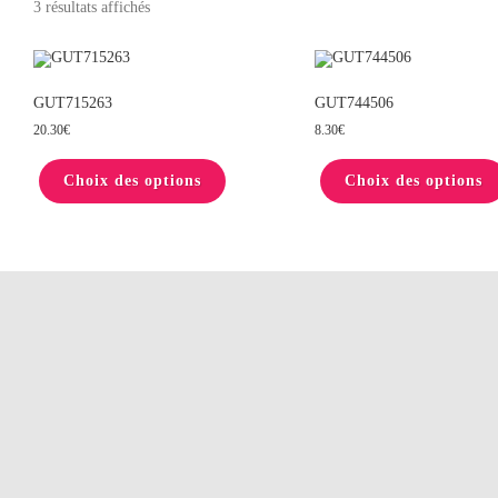
3 résultats affichés
GUT715263
GUT744506
20.30
€
8.30
€
Ce
produit
Choix des options
a
Choix des options
plusieurs
variations.
Les
options
peuvent
être
choisies
sur
la
page
du
produit