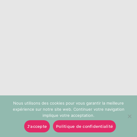
choisies
sur
la
page
du
produit
Nous utilisons des cookies pour vous garantir la meilleure
expérience sur notre site web. Continuer votre navigation
implique votre acceptation.
J'accepte
Politique de confidentialité