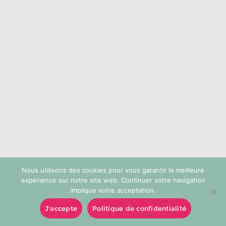
choisies
sur
la
page
du
produit
Nous utilisons des cookies pour vous garantir la meilleure
expérience sur notre site web. Continuer votre navigation
implique votre acceptation.
J'accepte
Politique de confidentialité