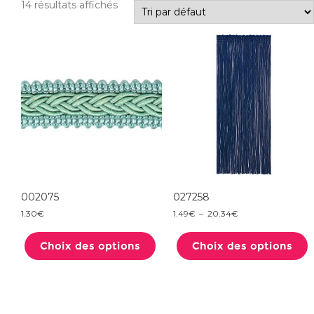
14 résultats affichés
002075
027258
Plage
1.30
€
1.49
€
–
20.34
€
de
Ce
prix :
produit
1.49€
Choix des options
a
Choix des options
à
plusieurs
20.34€
variations.
Les
options
peuvent
être