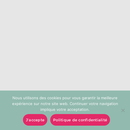
choisies
sur
la
page
du
produit
Nous utilisons des cookies pour vous garantir la meilleure
expérience sur notre site web. Continuer votre navigation
implique votre acceptation.
J'accepte
Politique de confidentialité