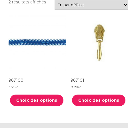
2 résultats affichés
967100
967101
3.25
€
0.29
€
Ce
produit
Choix des options
a
Choix des options
plusieurs
variations.
Les
options
peuvent
être