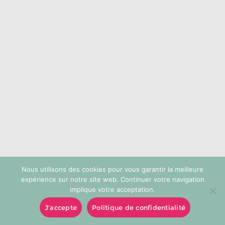
choisies
sur
la
page
du
produit
Nous utilisons des cookies pour vous garantir la meilleure
expérience sur notre site web. Continuer votre navigation
implique votre acceptation.
J'accepte
Politique de confidentialité