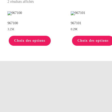
2 résultats affichés
967100
967101
3.25
€
0.29
€
Ce
produit
Choix des options
a
Choix des options
plusieurs
variations.
Les
options
peuvent
être
choisies
sur
la
page
du
produit