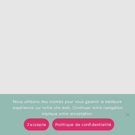
choisies
sur
la
page
du
produit
Nous utilisons des cookies pour vous garantir la meilleure
expérience sur notre site web. Continuer votre navigation
implique votre acceptation.
J'accepte
Politique de confidentialité