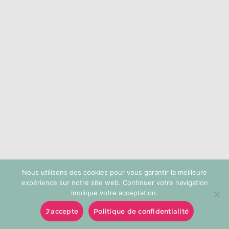
choisies
sur
la
page
du
produit
Nous utilisons des cookies pour vous garantir la meilleure
expérience sur notre site web. Continuer votre navigation
implique votre acceptation.
J'accepte
Politique de confidentialité