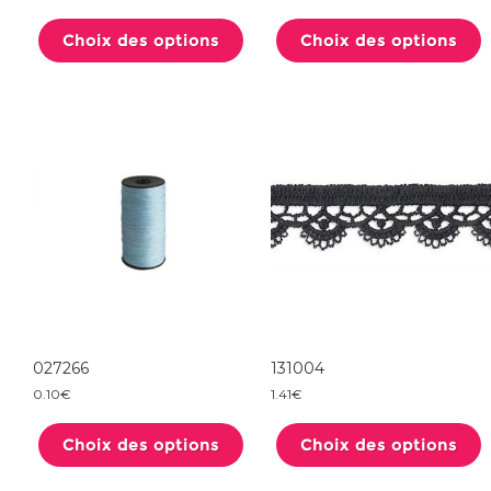
Ce
produit
Choix des options
a
Choix des options
plusieurs
variations.
Les
options
peuvent
être
choisies
sur
la
page
du
produit
027266
131004
0.10
€
1.41
€
Ce
produit
Choix des options
a
Choix des options
plusieurs
variations.