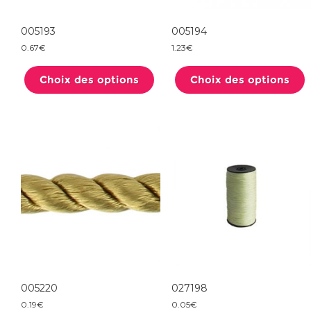
005193
005194
0.67
€
1.23
€
Ce
produit
Choix des options
a
Choix des options
plusieurs
variations.
Les
options
peuvent
être
choisies
sur
la
page
du
produit
005220
027198
0.19
€
0.05
€