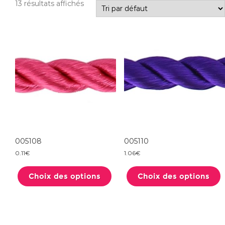
13 résultats affichés
005108
005110
0.11
€
1.06
€
Ce
produit
Choix des options
a
Choix des options
plusieurs
variations.
Les
options
peuvent
être