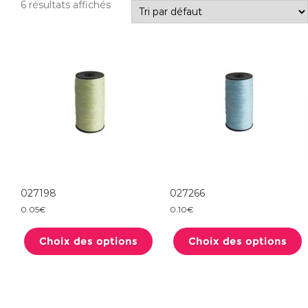
6 résultats affichés
027198
027266
0.05
€
0.10
€
Ce
produit
Choix des options
a
Choix des options
plusieurs
variations.
Les
options
peuvent
être