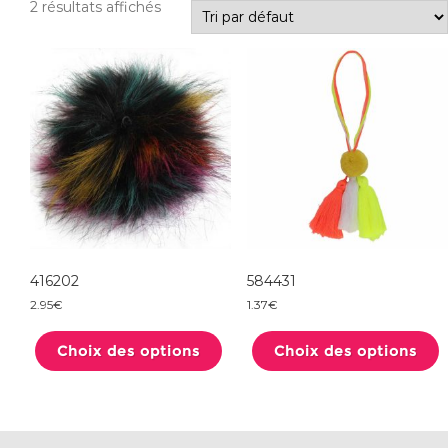
2 résultats affichés
416202
584431
2.95
€
1.37
€
Ce
produit
Choix des options
a
Choix des options
plusieurs
variations.
Les
options
peuvent
être