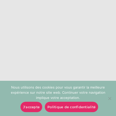
choisies
sur
la
page
du
produit
Nous utilisons des cookies pour vous garantir la meilleure
expérience sur notre site web. Continuer votre navigation
implique votre acceptation.
J'accepte
Politique de confidentialité