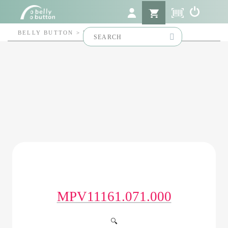
Search
BELLY BUTTON
>
MPV11161.071.000
for:
MPV11161.071.000
🔍