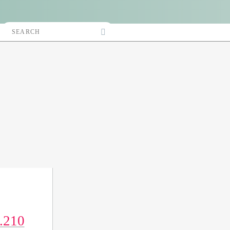
Search
Accès Pro
for:
.210