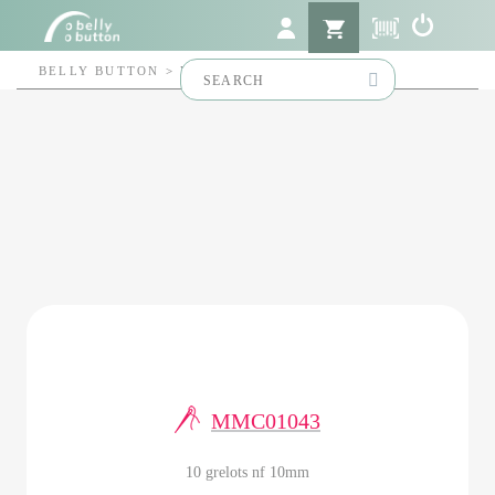
Search
BELLY BUTTON
>
MMC01043
for:
MMC01043
10 grelots nf 10mm