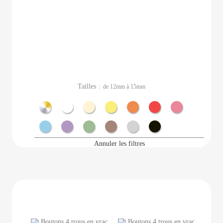
Tailles
: de 12mm à 15mm
Métal
Blanc
Ecru
Jaune
Orange
Rouge
Rose
Bleu
Violet
Vert
Marron
Gris
Noir
Annuler les filtres