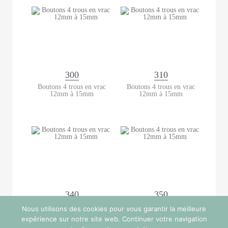
300
310
Boutons 4 trous en vrac
Boutons 4 trous en vrac
12mm à 15mm
12mm à 15mm
340
350
Boutons 4 trous en vrac
Boutons 4 trous en vrac
Nous utilisons des cookies pour vous garantir la meilleure
12mm à 15mm
12mm à 15mm
expérience sur notre site web. Continuer votre navigation