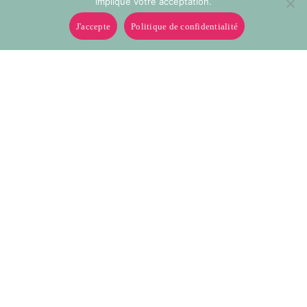
implique votre acceptation.
J'accepte
Politique de confidentialité
400
410
Boutons 4 trous en vrac
Boutons 4 trous en vrac
12mm à 15mm
12mm à 15mm
450
500
Boutons 4 trous en vrac
Boutons 4 trous en vrac
12mm à 15mm
12mm à 15mm