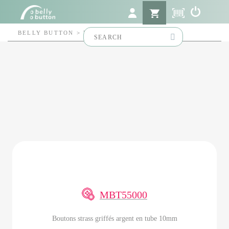
Search
BELLY BUTTON
>
MBT55000
for:
MBT55000
Boutons strass griffés argent en tube 10mm