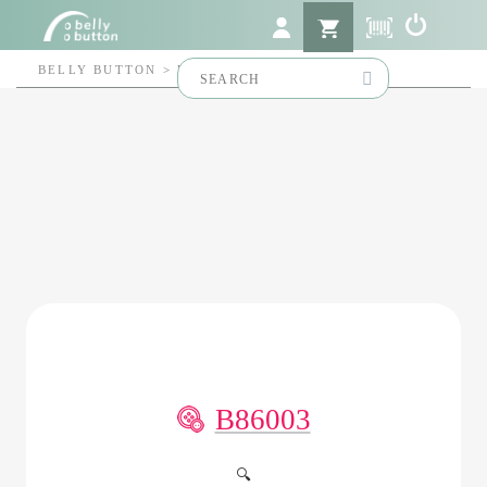
Search
BELLY BUTTON
>
B86003
for:
B86003
🔍