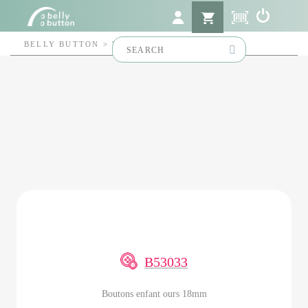
Search
BELLY BUTTON
>
B53033
for:
B53033
Boutons enfant ours 18mm