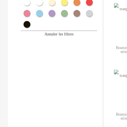
Métal
Blanc
Ecru
Jaune
Orange
Rouge
Rose
Bleu
Violet
Vert
Marron
Gris
Noir
Annuler les filtres
Bouton
str
Bouton
str