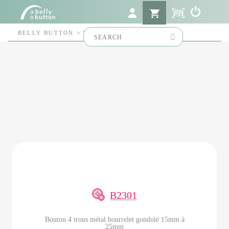
Search
BELLY BUTTON
>
B2301
for:
B2301
Bouton 4 trous métal bourrelet gondolé 15mm à
25mm