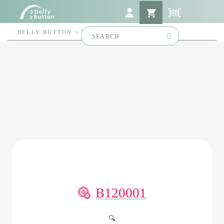
Search
BELLY BUTTON
>
B120001
for:
B120001
🔍