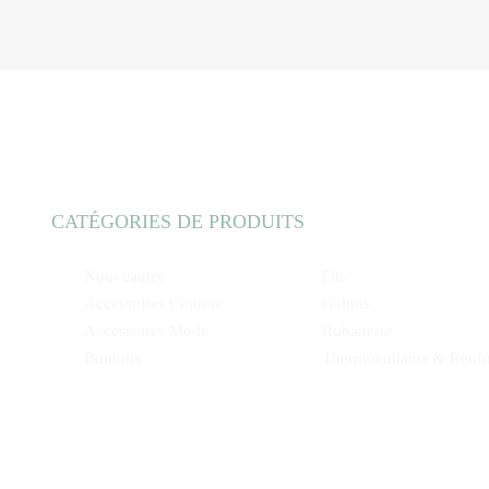
CATÉGORIES DE PRODUITS
Nouveautés
Fils
Accessoires Couture
Galons
Accessoires Mode
Rubanerie
Boutons
Thermocollants & Renfo
Dentelles
Tissus
Fermetures
Déstockage web