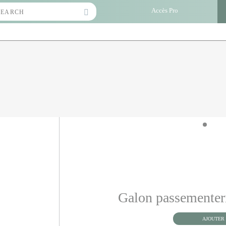
Search
Accès Pro
for:
Galon passemente
AJOUTER