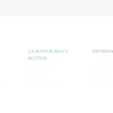
LA MAISON BELLY
INFORMA
BUTTON
Conditions G
Livraison
Notre Showroom
Paiement
Plan d'accès
rts
Politique de 
Horaires d'ouverture :
Du Lundi au Vendredi de 8h45 à
16h00
Mentions Légales