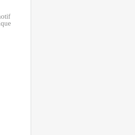
otif
ique