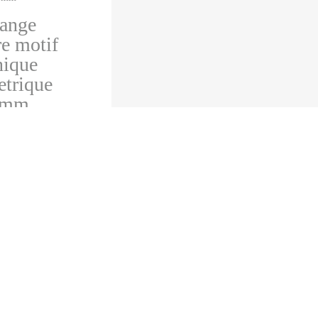
60
rdure motif
geometrique
7mm