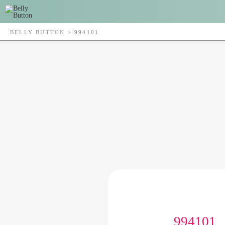
BELLY BUTTON
>
994101
994101