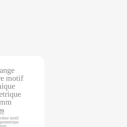
20
rdure motif
geometrique
7mm