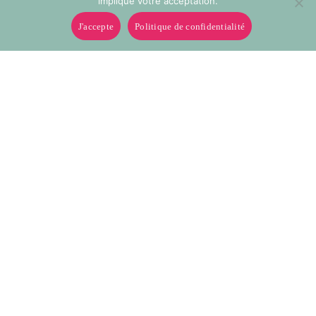
implique votre acceptation.
J'accepte
Politique de confidentialité
0032
0040
Galon passementerie 30mm
Galon passementerie 30mm
0055
0060
Galon passementerie 30mm
Galon passementerie 30mm