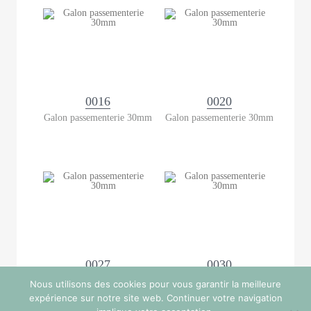
0016
0020
Galon passementerie 30mm
Galon passementerie 30mm
0027
0030
Galon passementerie 30mm
Galon passementerie 30mm
Nous utilisons des cookies pour vous garantir la meilleure
expérience sur notre site web. Continuer votre navigation