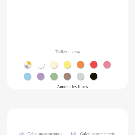
Tailles
: 30mm
Métal
Blanc
Ecru
Jaune
Orange
Rouge
Rose
Bleu
Violet
Vert
Marron
Gris
Noir
Annuler les filtres