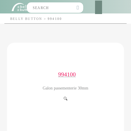
Search
for:
BELLY BUTTON
>
994100
994100
Galon passementerie 30mm
🔍