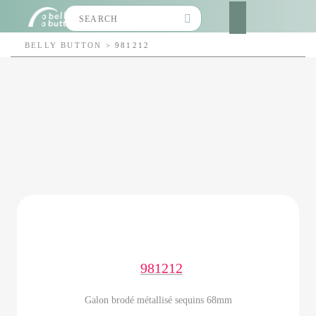
Search
for:
BELLY BUTTON
>
981212
981212
Galon brodé métallisé sequins 68mm