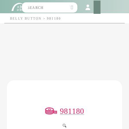
Search
for:
BELLY BUTTON
>
981180
981180
🔍