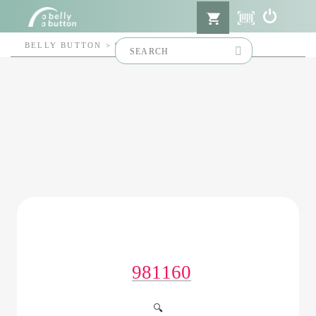
Search
BELLY BUTTON
>
981160
for:
981160
🔍