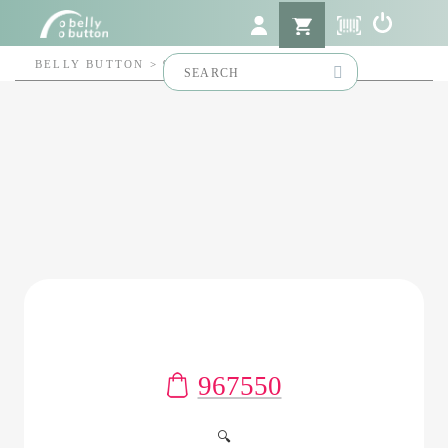
Search
BELLY BUTTON
>
967550
for:
967550
🔍