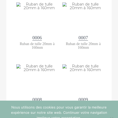
0006
0007
Ruban de tulle 20mm à
Ruban de tulle 20mm à
160mm
160mm
0008
0009
Ruban de tulle 20mm à
Ruban de tulle 20mm à
Nous utilisons des cookies pour vous garantir la meilleure
160mm
160mm
expérience sur notre site web. Continuer votre navigation
implique votre acceptation.