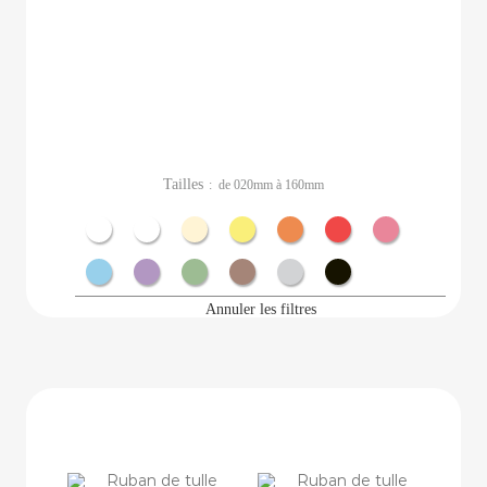
Tailles
: de 020mm à 160mm
Métal
Blanc
Ecru
Jaune
Orange
Rouge
Rose
Bleu
Violet
Vert
Marron
Gris
Noir
Annuler les filtres