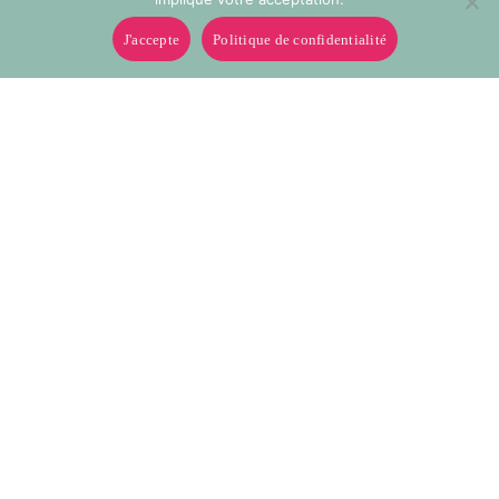
J'accepte
Politique de confidentialité
0012
0013
Ruban de tulle 20mm à
Ruban de tulle 20mm à
160mm
160mm
0019
0021
Ruban de tulle 20mm à
Ruban de tulle 20mm à
160mm
160mm