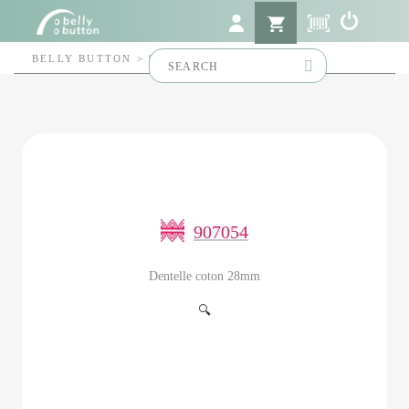
Search
BELLY BUTTON
>
907054
for:
907054
Dentelle coton 28mm
🔍