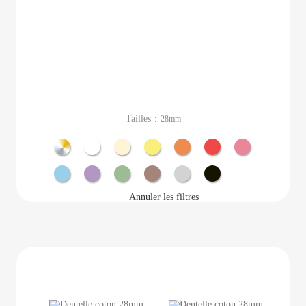
Tailles
: 28mm
Métal
Blanc
Ecru
Jaune
Orange
Rouge
Rose
Bleu
Violet
Vert
Marron
Gris
Noir
Annuler les filtres