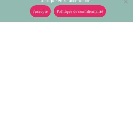
implique votre acceptation.
J'accepte
Politique de confidentialité
0016
0020
Dentelle coton 28mm
Dentelle coton 28mm
0022
0025
Dentelle coton 28mm
Dentelle coton 28mm