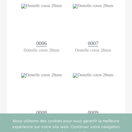
0006
0007
Dentelle coton 28mm
Dentelle coton 28mm
0008
0009
Dentelle coton 28mm
Dentelle coton 28mm
Nous utilisons des cookies pour vous garantir la meilleure
expérience sur notre site web. Continuer votre navigation