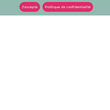
J'accepte
Politique de confidentialité
0016
0020
Dentelle au fuseau entre deux
Dentelle au fuseau entre deux
12mm
12mm
0022
0025
Dentelle au fuseau entre deux
Dentelle au fuseau entre deux
12mm
12mm