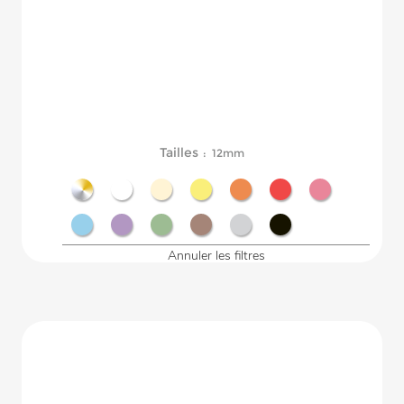
Tailles
: 12mm
Métal
Blanc
Ecru
Jaune
Orange
Rouge
Rose
Bleu
Violet
Vert
Marron
Gris
Noir
Annuler les filtres